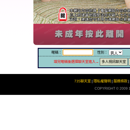
暱稱：
性別：
填完暱稱後選擇聊天室進入→
多人視訊聊天室
735聊天室
|
隱私權聲明
|
服務條款
|
COPYRIGHT © 2009